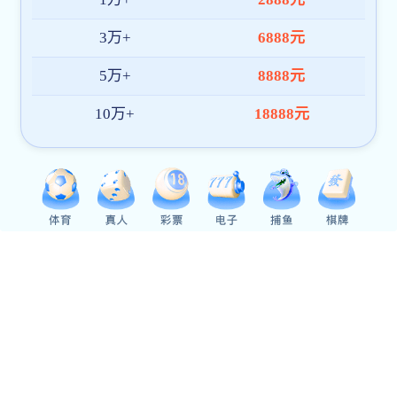
界杯的正赛舞台上，他完全有能力去竞争象征最佳球
员的金球奖。
然而，所有的艺术都需要历经磨炼。卡卡切目前的挑
战在于如何应对更高强度、更具侵略性的贴身防守。
他在一些比赛中的状态偶有起伏，传球成功率在对抗
激烈时也会出现波动。但这恰恰是天才成长必须付出
的代价。他需要在每一场比赛中不断适应，将这种
“关键传球”的火候锤炼得更加炉火纯青。对于蒂特
（或巴西队新任主帅）而言，如何围绕卡卡切设计一
套更高效的跑位体系，让他的传球威胁最大化，将是
决定巴西队能在2026世界杯上走多远的关键命题。
当后防线扎紧篱笆，中场绞杀激烈，卡卡切那神来一
笔的传递，往往就是打破僵局，决定胜负的唯一密
码。
在即将到来的预选赛以及最终的决赛圈舞台上，全世
界拭目以待。卡卡切正站在巨人的肩膀上成长，他传
承着巴西10号球衣的荣耀，却又书写着属于自己的