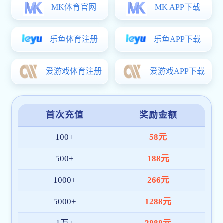
一次致命的单刀机会。这记传球并非偶然，它完美诠
释了“关键传球”的真谛：在电光火石之间，做出最优
选择，并让看似不可能的机会变成进球。卡卡切的这
种特质，无疑是桑巴军团在冲击2026年世界杯最高
荣誉时，最不可或缺的“破冰船”。
如果将巴西队比作一部精密运转的豪华跑车，那么中
场就是发动机，而卡卡切则是那台点燃发动机的高性
能火花塞。他与球队核心内马尔之间的默契，正在发
生一场有趣的化学反应。与过去依赖内马尔单点爆破
不同，卡卡切的崛起让巴西队的进攻变得更加立体、
多元。他不再是一名单纯的传球者，更像是一位指挥
官，可以随时根据场上形势，改变进攻的节奏与方
向。当他回撤拿球，对手的防守重心就会被吸引，从
而为内马尔和维尼修斯创造出宝贵的冲刺空间。这种
牵制力，以及随后送出的穿透性直塞，让巴西队的进
攻不再是一门单调的加农炮，而是一套能够多点开
花、令对手防不胜防的“弹道导弹系统”。我们甚至有
理由相信，如果卡卡切能将这种状态保持到2026世